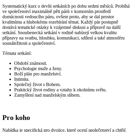
Systematický kurz o devíti setkáních po dobu sedmi měsíců. Probíhá
ve společenství maximálně pěti párů v komorním prostředí
domácnosti vedoucího páru, ovšem proto, aby se dal prostor
kvalitnímu a hlubokému rozebírání témat. Každý pár postupně
dostává tematické otázky k vzájemné diskusi a přípravě na další
setkání. Snoubenecká setkání v rodině nabízejí velkou kvalitu
přípravy na svatbu, hloubku, komunikaci, sdílení a také atmosféru
sounáležitosti a společenství.
Témata setkání:
Období známosti.
Psychologie muže a ženy.
Boží plán pro manželství.
Intimita.
Společný život s Bohem.
Praktický život rodiny a vztahy k okolnímu světu.
Zamyšlení nad manželským slibem.
Pro koho
Nabídka je specifická pro dvojice, které ocení společenství a chtějí