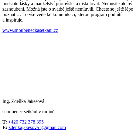
podstatu lásky a manželství promýšlet a diskutovat. Nemusíte ale být
zasnoubení. Možná jste o svatbě ještě nemluvili. Chcete se ještě lépe
poznat … To vše vede ke komunikaci, kterou program podnítí
a inspiruje.
www.snoubeneckasetkani.cz
Ing. Zdeňka Jakešová
snoubenec setkání v rodině
T:
+420 732 378 395
E:
zdenkajakesova1@gmail.com