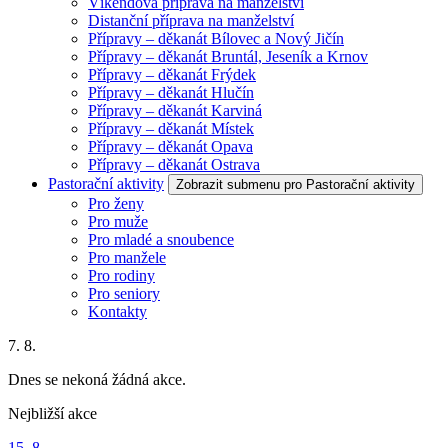
Víkendová příprava na manželství
Distanční příprava na manželství
Přípravy – děkanát Bílovec a Nový Jičín
Přípravy – děkanát Bruntál, Jeseník a Krnov
Přípravy – děkanát Frýdek
Přípravy – děkanát Hlučín
Přípravy – děkanát Karviná
Přípravy – děkanát Místek
Přípravy – děkanát Opava
Přípravy – děkanát Ostrava
Pastorační aktivity
Zobrazit submenu pro Pastorační aktivity
Pro ženy
Pro muže
Pro mladé a snoubence
Pro manžele
Pro rodiny
Pro seniory
Kontakty
7. 8.
Dnes se nekoná žádná akce.
Nejbližší akce
15. 8.