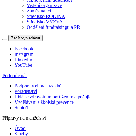
Vedení organizace
Zaměstnanci
Středisko RODINA
Středisko VÝZVA
Oddělení fundraisingu a PR
Začít vyhledávat
Facebook
Instagram
LinkedIn
YouTube
Podpořte nás
Podpora rodiny a vztahů
Poradenství
Lidé se zdravotním postižením a pečující
Vzdělávání a školská prevence
Senioři
Přípravy na manželství
Úvod
Služby