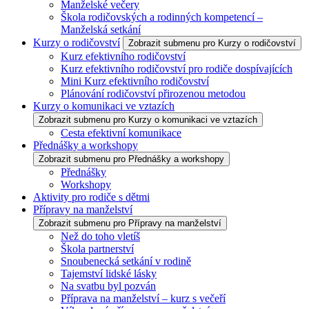
Manželské večery
Škola rodičovských a rodinných kompetencí –
Manželská setkání
Kurzy o rodičovství
Zobrazit submenu pro Kurzy o rodičovství
Kurz efektivního rodičovství
Kurz efektivního rodičovství pro rodiče dospívajících
Mini Kurz efektivního rodičovství
Plánování rodičovství přirozenou metodou
Kurzy o komunikaci ve vztazích
Zobrazit submenu pro Kurzy o komunikaci ve vztazích
Cesta efektivní komunikace
Přednášky a workshopy
Zobrazit submenu pro Přednášky a workshopy
Přednášky
Workshopy
Aktivity pro rodiče s dětmi
Přípravy na manželství
Zobrazit submenu pro Přípravy na manželství
Než do toho vletíš
Škola partnerství
Snoubenecká setkání v rodině
Tajemství lidské lásky
Na svatbu byl pozván
Příprava na manželství – kurz s večeří