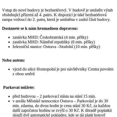
Vstup do nové budovy je bezbariérový. V budově je umístěn výtah
obsluhující přízemí až 4. patro. K dispozici je také bezbariérová
rampa vedoucí do 2. patra, která je umístěna v zadní části budovy.
Dostanete se k nám hromadnou dopravou:
zastávka MHD: Českobratrská (4 min. pěšky)
zastávka MHD: Náměstí republiky (8 min. pěšky)
železniční stanice: Ostrava –Stodolní (10 min. pěšky)
Nebo autem:
vjezd do ulice Hornopolní je pro návštěvníky Centra povolen
z obou směrů
Parkovat můžete:
před budovou – 2 parkovací místa na stání 15 min.
v areálu Městské nemocnice Ostrava – Parkování je do 30
min. zdarma, do dvou hodin je cena stání 30 Kč, za každou
další započatou hodinu se zvýší o 30 Kč. K úhradě poplatků
slouží dvě automatické pokladny, kde se dá platit hotově