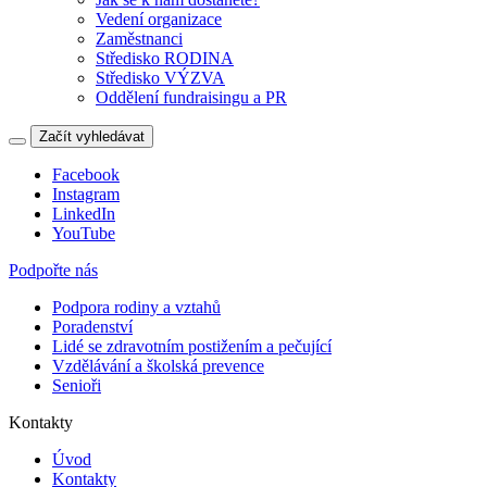
Vedení organizace
Zaměstnanci
Středisko RODINA
Středisko VÝZVA
Oddělení fundraisingu a PR
Začít vyhledávat
Facebook
Instagram
LinkedIn
YouTube
Podpořte nás
Podpora rodiny a vztahů
Poradenství
Lidé se zdravotním postižením a pečující
Vzdělávání a školská prevence
Senioři
Kontakty
Úvod
Kontakty