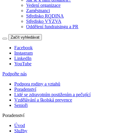
Vedení organizace
Zaměstnanci
Středisko RODINA
Středisko VÝZVA
Oddělení fundraisingu a PR
Začít vyhledávat
Facebook
Instagram
LinkedIn
YouTube
Podpořte nás
Podpora rodiny a vztahů
Poradenství
Lidé se zdravotním postižením a pečující
Vzdělávání a školská prevence
Senioři
Poradenství
Úvod
Služby