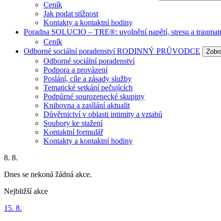
Ceník
Jak podat stížnost
Kontakty a kontaktní hodiny
Poradna SOLUCIO – TRE®: uvolnění napětí, stresu a traumat
Ceník
Odborné sociální poradenství RODINNÝ PRŮVODCE
Zobr
Odborné sociální poradenství
Podpora a provázení
Poslání, cíle a zásady služby
Tematické setkání pečujících
Podpůrné sourozenecké skupiny
Knihovna a zasílání aktualit
Důvěrnictví v oblasti intimity a vztahů
Soubory ke stažení
Kontaktní formulář
Kontakty a kontaktní hodiny
8. 8.
Dnes se nekoná žádná akce.
Nejbližší akce
15. 8.