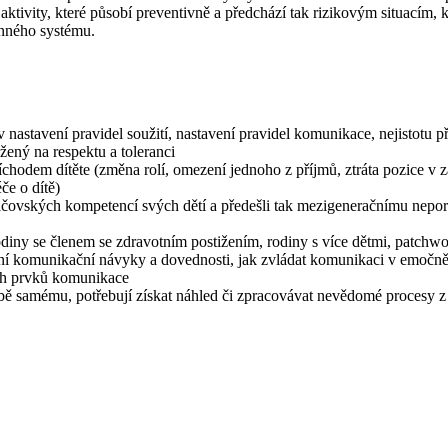
tivity, které působí preventivně a předchází tak rizikovým situacím, 
inného systému.
, v nastavení pravidel soužití, nastavení pravidel komunikace, nejistot
ožený na respektu a toleranci
říchodem dítěte (změna rolí, omezení jednoho z příjmů, ztráta pozice v 
če o dítě)
 rodičovských kompetencí svých dětí a předešli tak mezigeneračnímu nep
odiny se členem se zdravotním postižením, rodiny s více dětmi, patchw
lastní komunikační návyky a dovednosti, jak zvládat komunikaci v emočně 
ých prvků komunikace
 sobě samému, potřebují získat náhled či zpracovávat nevědomé procesy z