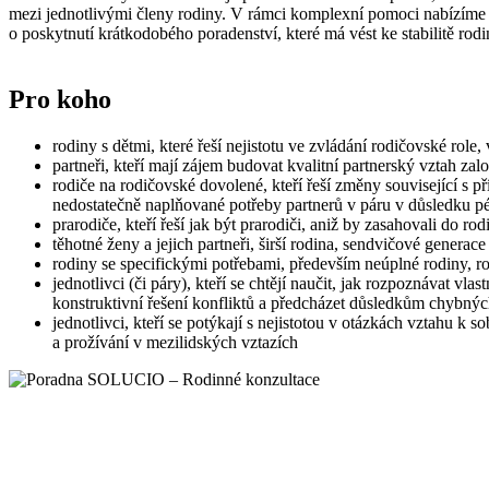
mezi jednotlivými členy rodiny. V rámci komplexní pomoci nabízíme ak
o poskytnutí krátkodobého poradenství, které má vést ke stabilitě rod
Pro koho
rodiny s dětmi, které řeší nejistotu ve zvládání rodičovské role
partneři, kteří mají zájem budovat kvalitní partnerský vztah zal
rodiče na rodičovské dovolené, kteří řeší změny související s p
nedostatečně naplňované potřeby partnerů v páru v důsledku pé
prarodiče, kteří řeší jak být prarodiči, aniž by zasahovali do
těhotné ženy a jejich partneři, širší rodina, sendvičové generace
rodiny se specifickými potřebami, především neúplné rodiny, r
jednotlivci (či páry), kteří se chtějí naučit, jak rozpoznávat v
konstruktivní řešení konfliktů a předcházet důsledkům chybn
jednotlivci, kteří se potýkají s nejistotou v otázkách vztahu k
a prožívání v mezilidských vztazích