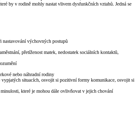
které by v rodině mohly nastat vlivem dysfunkčních vztahů. Jedná se
u při nastavování výchovných postupů
zaměstnání, přetíženost matek, nedostatek sociálních kontaktů,
orozumění
orkové nebo náhradní rodiny
vypjatých situacích, osvojit si pozitivní formy komunikace, osvojit si
 minulosti, které je mohou dále ovlivňovat v jejich chování