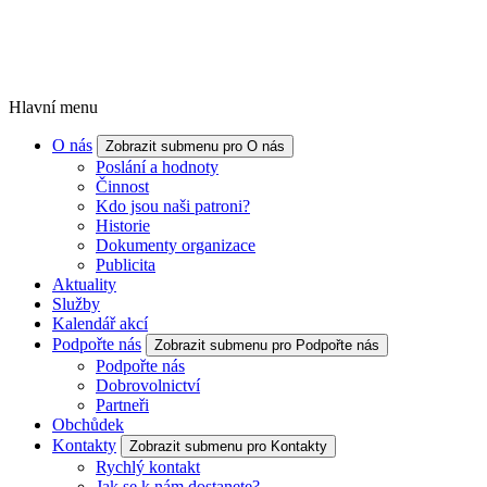
Hlavní menu
O nás
Zobrazit submenu pro O nás
Poslání a hodnoty
Činnost
Kdo jsou naši patroni?
Historie
Dokumenty organizace
Publicita
Aktuality
Služby
Kalendář akcí
Podpořte nás
Zobrazit submenu pro Podpořte nás
Podpořte nás
Dobrovolnictví
Partneři
Obchůdek
Kontakty
Zobrazit submenu pro Kontakty
Rychlý kontakt
Jak se k nám dostanete?