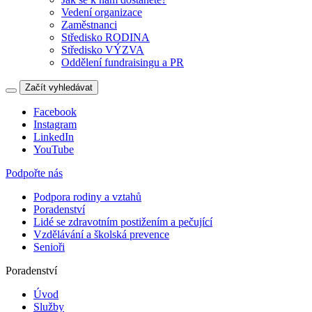
Vedení organizace
Zaměstnanci
Středisko RODINA
Středisko VÝZVA
Oddělení fundraisingu a PR
Začít vyhledávat
Facebook
Instagram
LinkedIn
YouTube
Podpořte nás
Podpora rodiny a vztahů
Poradenství
Lidé se zdravotním postižením a pečující
Vzdělávání a školská prevence
Senioři
Poradenství
Úvod
Služby