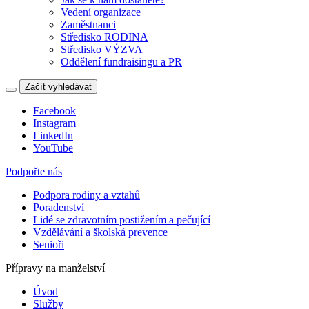
Vedení organizace
Zaměstnanci
Středisko RODINA
Středisko VÝZVA
Oddělení fundraisingu a PR
Začít vyhledávat
Facebook
Instagram
LinkedIn
YouTube
Podpořte nás
Podpora rodiny a vztahů
Poradenství
Lidé se zdravotním postižením a pečující
Vzdělávání a školská prevence
Senioři
Přípravy na manželství
Úvod
Služby