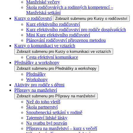
Manželské večery
Škola rodičovských a rodinných kompetencí –
Manželská setkání
Kurzy o rodičovství
Zobrazit submenu pro Kurzy o rodičovství
Kurz efektivního rodičovství
Kurz efektivního rodičovství pro rodiče dospívajících
Mini Kurz efektivního rodičovství
Plánování rodičovství přirozenou metodou
Kurzy o komunikaci ve vztazích
Zobrazit submenu pro Kurzy o komunikaci ve vztazích
Cesta efektivní komunikace
Přednášky a workshopy
Zobrazit submenu pro Přednášky a workshopy
Přednášky
Workshopy
Aktivity pro rodiče s dětmi
Přípravy na manželství
Zobrazit submenu pro Přípravy na manželství
Než do toho vletíš
Škola partnerství
Snoubenecká setkání v rodině
Tajemství lidské lásky
Na svatbu byl pozván
Příprava na manželství – kurz s večeří