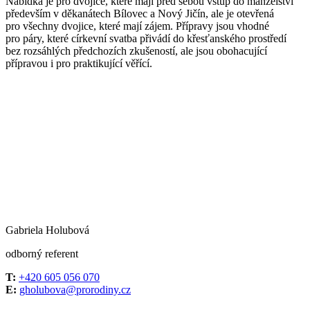
Nabídka je pro dvojice, které mají před sebou vstup do manželství
především v děkanátech Bílovec a Nový Jičín, ale je otevřená
pro všechny dvojice, které mají zájem. Přípravy jsou vhodné
pro páry, které církevní svatba přivádí do křesťanského prostředí
bez rozsáhlých předchozích zkušeností, ale jsou obohacující
přípravou i pro praktikující věřící.
Gabriela Holubová
odborný referent
T:
+420 605 056 070
E:
gholubova@prorodiny.cz