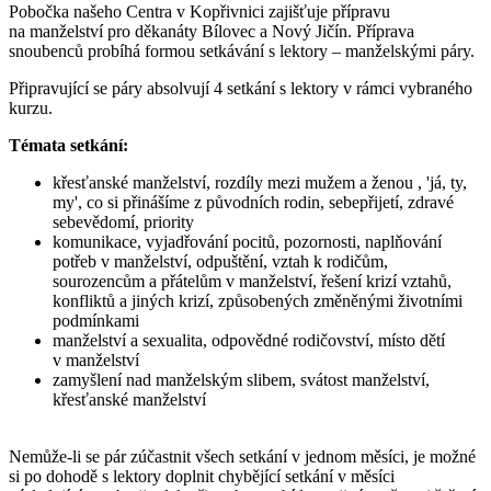
Pobočka našeho Centra v Kopřivnici zajišťuje přípravu
na manželství pro děkanáty Bílovec a Nový Jičín. Příprava
snoubenců probíhá formou setkávání s lektory – manželskými páry.
Připravující se páry absolvují 4 setkání s lektory v rámci vybraného
kurzu.
Témata setkání:
křesťanské manželství, rozdíly mezi mužem a ženou , 'já, ty,
my', co si přinášíme z původních rodin, sebepřijetí, zdravé
sebevědomí, priority
komunikace, vyjadřování pocitů, pozornosti, naplňování
potřeb v manželství, odpuštění, vztah k rodičům,
sourozencům a přátelům v manželství, řešení krizí vztahů,
konfliktů a jiných krizí, způsobených změněnými životními
podmínkami
manželství a sexualita, odpovědné rodičovství, místo dětí
v manželství
zamyšlení nad manželským slibem, svátost manželství,
křesťanské manželství
Nemůže-li se pár zúčastnit všech setkání v jednom měsíci, je možné
si po dohodě s lektory doplnit chybějící setkání v měsíci