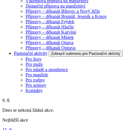
Víkendová příprava na manželství
Distanční příprava na manželství
Přípravy – děkanát Bílovec a Nový Jičín
Přípravy – děkanát Bruntál, Jeseník a Krnov
Přípravy – děkanát Frýdek
Přípravy – děkanát Hlučín
Přípravy – děkanát Karviná
Přípravy – děkanát Místek
Přípravy – děkanát Opava
Přípravy – děkanát Ostrava
Pastorační aktivity
Zobrazit submenu pro Pastorační aktivity
Pro ženy
Pro muže
Pro mladé a snoubence
Pro manžele
Pro rodiny
Pro seniory
Kontakty
9. 8.
Dnes se nekoná žádná akce.
Nejbližší akce
15. 8.