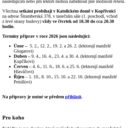
následujícím nebo jim lektoři mohou nabídnout jiné možnosti řešení.
Všechna
setkání probíhají v Katolickém domě v Kopřivnici
na adrese Štramberská 378, v tanečním sále (1. poschodí, vchod
z levé strany budovy)
vždy ve čtvrtek od 18.30 do cca 20.30
hodin
.
Termíny příprav v roce 2026 jsou následující:
Únor –
5. 2., 12. 2., 19. 2. a 26. 2. (lektorují manželé
Glogarovi)
Duben –
9. 4., 16. 4., 23. 4. a 30. 4. (lektorují manželé
Kupčíkovi)
Červen –
4. 6., 11. 6., 18. 6. a 25. 6. (lektorují manželé
Hlaváčovi)
Říjen
– 1. 10., 8. 10., 15. 10. a 22. 10. (lektorují manželé
Petrášovi)
Na přípravy je nutné se předem
přihlásit
.
Pro koho