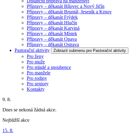
Distanční příprava na manželství
Přípravy – děkanát Bílovec a Nový Jičín
Přípravy – děkanát Bruntál, Jeseník a Krnov
Přípravy – děkanát Frýdek
Přípravy – děkanát Hlučín
Přípravy – děkanát Karviná
Přípravy – děkanát Místek
Přípravy – děkanát Opava
Přípravy – děkanát Ostrava
Pastorační aktivity
Zobrazit submenu pro Pastorační aktivity
Pro ženy
Pro muže
Pro mladé a snoubence
Pro manžele
Pro rodiny
Pro seniory
Kontakty
9. 8.
Dnes se nekoná žádná akce.
Nejbližší akce
15. 8.