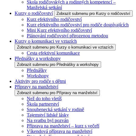
Škola rodičovských a rodinných kompetencí –
Manželská setkání
Kurzy o rodičovství
Zobrazit submenu pro Kurzy o rodičovství
Kurz efektivního rodičovství
Kurz efektivního rodičovství pro rodiče dospívajících
Mini Kurz efektivního rodičovství
Plánování rodičovství přirozenou metodou
Kurzy o komunikaci ve vztazích
Zobrazit submenu pro Kurzy o komunikaci ve vztazích
Cesta efektivní komunikace
Přednášky a workshopy
Zobrazit submenu pro Přednášky a workshopy
Přednášky
Workshopy
Aktivity pro rodiče s dětmi
Přípravy na manželství
Zobrazit submenu pro Přípravy na manželství
Než do toho vletíš
Škola partnerství
Snoubenecká setkání v rodině
Tajemství lidské lásky
Na svatbu byl pozván
Příprava na manželství – kurz s večeří
Víkendová příprava na manželství