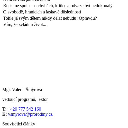
Rosteme spolu – o chybách, kritice a odvaze být nedokonalý
O svobodě, hranicích a laskavé důslednosti
Tohle já svým dětem nikdy dělat nebudu! Opravdu?
Vím, že zvládnu život...
Mgr. Valéria Šmýrová
vedoucí programů, lektor
T:
+420 777 542 160
E:
vsmyrova@prorodiny.cz
Související články