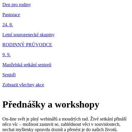
Den pro rodiny
Pastorace
24. 8.
Letní sourozenecké skupiny
RODINNÝ PRŮVODCE
9. 9.
Manželská setkání seniorů
Senioři
Zobrazit všechny akce
Přednášky a workshopy
On-line svět je plný webinářů a moudrých rad. Živé setkání přináší
něco víc – možnost zastavit se, zahlédnout věci v souvislostech,
nechat myšlenky opravdu doznít a přenést je do našich životů.