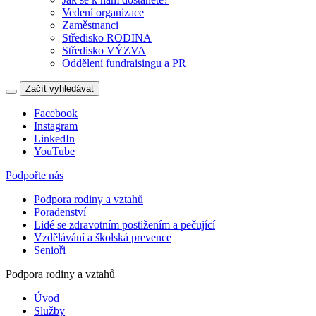
Vedení organizace
Zaměstnanci
Středisko RODINA
Středisko VÝZVA
Oddělení fundraisingu a PR
Začít vyhledávat
Facebook
Instagram
LinkedIn
YouTube
Podpořte nás
Podpora rodiny a vztahů
Poradenství
Lidé se zdravotním postižením a pečující
Vzdělávání a školská prevence
Senioři
Podpora rodiny a vztahů
Úvod
Služby