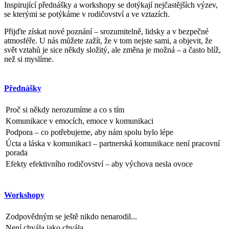
Inspirující přednášky a workshopy se dotýkají nejčastějších výzev,
se kterými se potýkáme v rodičovství a ve vztazích.
Přijďte získat nové poznání – srozumitelně, lidsky a v bezpečné
atmosféře. U nás můžete zažít, že v tom nejste sami, a objevit, že
svět vztahů je sice někdy složitý, ale změna je možná – a často blíž,
než si myslíme.
Přednášky
Proč si někdy nerozumíme a co s tím
Komunikace v emocích, emoce v komunikaci
Podpora – co potřebujeme, aby nám spolu bylo lépe
Úcta a láska v komunikaci – partnerská komunikace není pracovní
porada
Efekty efektivního rodičovství – aby výchova nesla ovoce
Workshopy
Zodpovědným se ještě nikdo nenarodil...
Není chvála jako chvála...