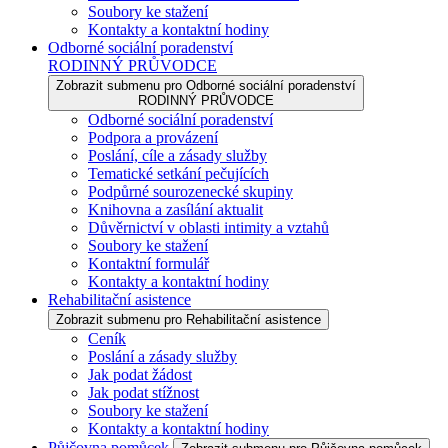
Soubory ke stažení
Kontakty a kontaktní hodiny
Odborné sociální poradenství
RODINNÝ PRŮVODCE
Zobrazit submenu pro Odborné sociální poradenství
RODINNÝ PRŮVODCE
Odborné sociální poradenství
Podpora a provázení
Poslání, cíle a zásady služby
Tematické setkání pečujících
Podpůrné sourozenecké skupiny
Knihovna a zasílání aktualit
Důvěrnictví v oblasti intimity a vztahů
Soubory ke stažení
Kontaktní formulář
Kontakty a kontaktní hodiny
Rehabilitační asistence
Zobrazit submenu pro Rehabilitační asistence
Ceník
Poslání a zásady služby
Jak podat žádost
Jak podat stížnost
Soubory ke stažení
Kontakty a kontaktní hodiny
Půjčovna pomůcek