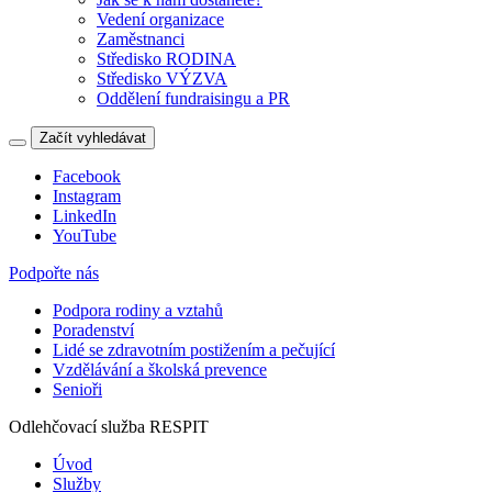
Vedení organizace
Zaměstnanci
Středisko RODINA
Středisko VÝZVA
Oddělení fundraisingu a PR
Začít vyhledávat
Facebook
Instagram
LinkedIn
YouTube
Podpořte nás
Podpora rodiny a vztahů
Poradenství
Lidé se zdravotním postižením a pečující
Vzdělávání a školská prevence
Senioři
Odlehčovací služba RESPIT
Úvod
Služby