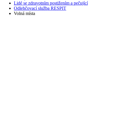
Lidé se zdravotním postižením a pečující
Odlehčovací služba RESPIT
Volná místa