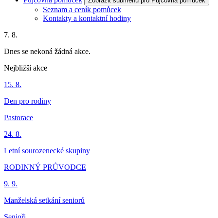
Zobrazit submenu pro Půjčovna pomůcek
Seznam a ceník pomůcek
Kontakty a kontaktní hodiny
7. 8.
Dnes se nekoná žádná akce.
Nejbližší akce
15. 8.
Den pro rodiny
Pastorace
24. 8.
Letní sourozenecké skupiny
RODINNÝ PRŮVODCE
9. 9.
Manželská setkání seniorů
Senioři