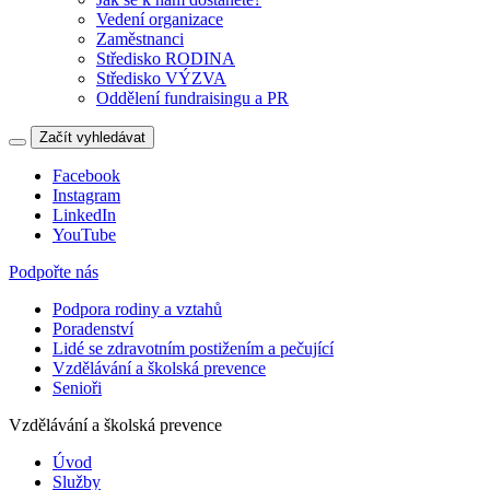
Vedení organizace
Zaměstnanci
Středisko RODINA
Středisko VÝZVA
Oddělení fundraisingu a PR
Začít vyhledávat
Facebook
Instagram
LinkedIn
YouTube
Podpořte nás
Podpora rodiny a vztahů
Poradenství
Lidé se zdravotním postižením a pečující
Vzdělávání a školská prevence
Senioři
Vzdělávání a školská prevence
Úvod
Služby