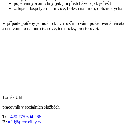
popáleniny a omrzliny, jak jim předcházet a jak je řešit
zabijáci dospělých – mrtvice, bolesti na hrudi, obtížné dýchání
V případě potřeby je možno kurz rozšířit o vámi požadovaná témata
a ušít vám ho na míru (časově, tematicky, prostorově).
Tomáš Uhl
pracovník v sociálních službách
T:
+420 775 604 266
E:
tuhl@prorodiny.cz