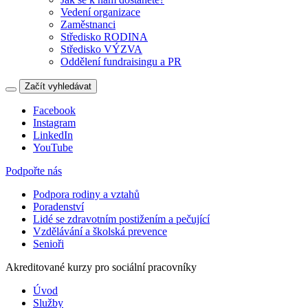
Vedení organizace
Zaměstnanci
Středisko RODINA
Středisko VÝZVA
Oddělení fundraisingu a PR
Začít vyhledávat
Facebook
Instagram
LinkedIn
YouTube
Podpořte nás
Podpora rodiny a vztahů
Poradenství
Lidé se zdravotním postižením a pečující
Vzdělávání a školská prevence
Senioři
Akreditované kurzy pro sociální pracovníky
Úvod
Služby