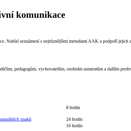
tivní komunikace
ce. Nabízí seznámení s nejrůznějšími metodami AAK a podpoří jejich z
odičům, pedagogům, vychovatelům, osobním asistentům a dalším profes
8 hodin
manuálních znaků
24 hodin
16 hodin