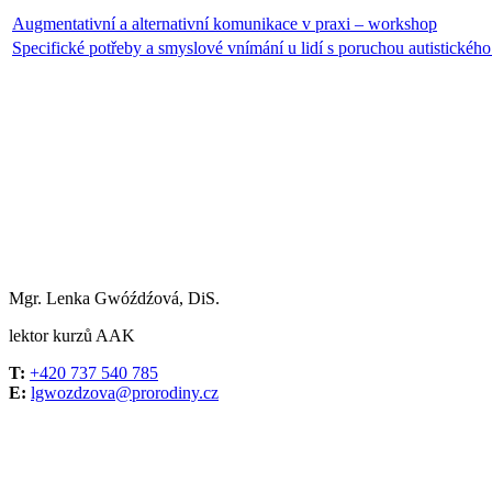
Augmentativní a alternativní komunikace v praxi – workshop
Specifické potřeby a smyslové vnímání u lidí s poruchou autistického
Mgr. Lenka Gwóźdźová, DiS.
lektor kurzů AAK
T:
+420 737 540 785
E:
lgwozdzova@prorodiny.cz