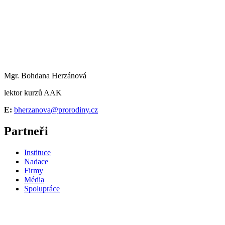
Mgr. Bohdana Herzánová
lektor kurzů AAK
E:
bherzanova@prorodiny.cz
Partneři
Instituce
Nadace
Firmy
Média
Spolupráce