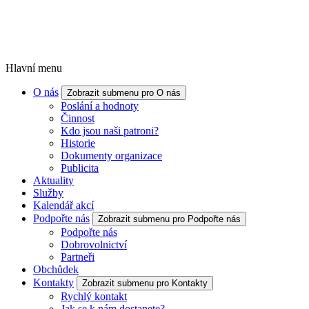
Hlavní menu
O nás
Zobrazit submenu pro O nás
Poslání a hodnoty
Činnost
Kdo jsou naši patroni?
Historie
Dokumenty organizace
Publicita
Aktuality
Služby
Kalendář akcí
Podpořte nás
Zobrazit submenu pro Podpořte nás
Podpořte nás
Dobrovolnictví
Partneři
Obchůdek
Kontakty
Zobrazit submenu pro Kontakty
Rychlý kontakt
Jak se k nám dostanete?