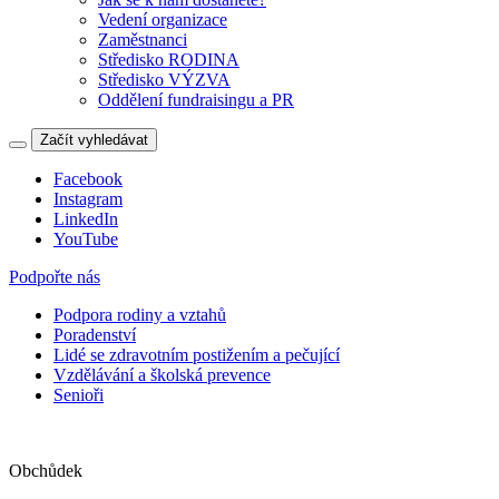
Vedení organizace
Zaměstnanci
Středisko RODINA
Středisko VÝZVA
Oddělení fundraisingu a PR
Začít vyhledávat
Facebook
Instagram
LinkedIn
YouTube
Podpořte nás
Podpora rodiny a vztahů
Poradenství
Lidé se zdravotním postižením a pečující
Vzdělávání a školská prevence
Senioři
Obchůdek