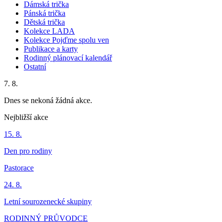
Dámská trička
Pánská trička
Dětská trička
Kolekce LADA
Kolekce Pojďme spolu ven
Publikace a karty
Rodinný plánovací kalendář
Ostatní
7. 8.
Dnes se nekoná žádná akce.
Nejbližší akce
15. 8.
Den pro rodiny
Pastorace
24. 8.
Letní sourozenecké skupiny
RODINNÝ PRŮVODCE