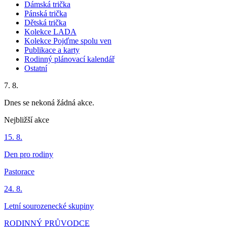
Dámská trička
Pánská trička
Dětská trička
Kolekce LADA
Kolekce Pojďme spolu ven
Publikace a karty
Rodinný plánovací kalendář
Ostatní
7. 8.
Dnes se nekoná žádná akce.
Nejbližší akce
15. 8.
Den pro rodiny
Pastorace
24. 8.
Letní sourozenecké skupiny
RODINNÝ PRŮVODCE