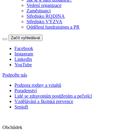
Vedení organizace
Zaměstnanci
Středisko RODINA
Středisko VÝZVA
Oddělení fundraisingu a PR
Začít vyhledávat
Facebook
Instagram
LinkedIn
YouTube
Podpořte nás
Podpora rodiny a vztahů
Poradenství
Lidé se zdravotním postižením a pečující
Vzdělávání a školská prevence
Senioři
Obchůdek