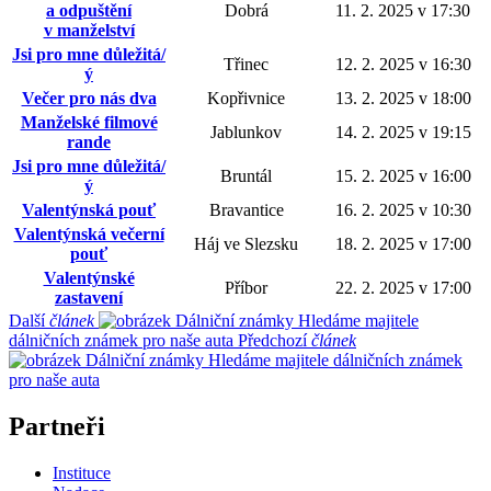
a odpuštění
Dobrá
11. 2. 2025 v 17:30
v manželství
Jsi pro mne důležitá/
Třinec
12. 2. 2025 v 16:30
ý
Večer pro nás dva
Kopřivnice
13. 2. 2025 v 18:00
Manželské filmové
Jablunkov
14. 2. 2025 v 19:15
rande
Jsi pro mne důležitá/
Bruntál
15. 2. 2025 v 16:00
ý
Valentýnská pouť
Bravantice
16. 2. 2025 v 10:30
Valentýnská večerní
Háj ve Slezsku
18. 2. 2025 v 17:00
pouť
Valentýnské
Příbor
22. 2. 2025 v 17:00
zastavení
Další
článek
Hledáme majitele
dálničních známek pro naše auta
Předchozí
článek
Hledáme majitele dálničních známek
pro naše auta
Partneři
Instituce