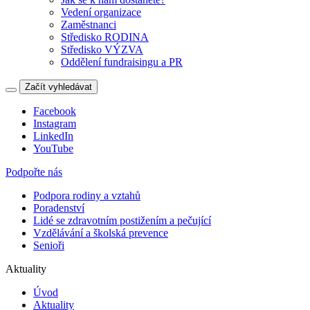
Vedení organizace
Zaměstnanci
Středisko RODINA
Středisko VÝZVA
Oddělení fundraisingu a PR
Začít vyhledávat
Facebook
Instagram
LinkedIn
YouTube
Podpořte nás
Podpora rodiny a vztahů
Poradenství
Lidé se zdravotním postižením a pečující
Vzdělávání a školská prevence
Senioři
Aktuality
Úvod
Aktuality