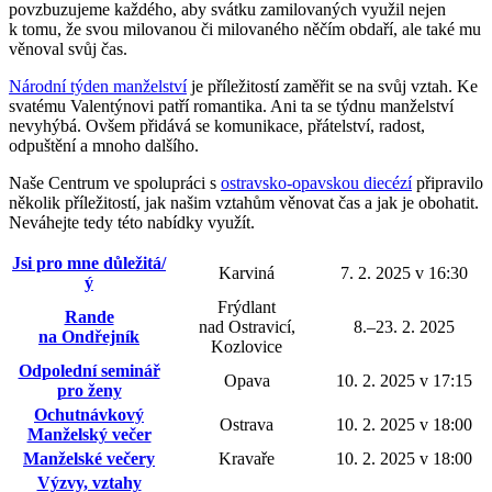
povzbuzujeme každého, aby svátku zamilovaných využil nejen
k tomu, že svou milovanou či milovaného něčím obdaří, ale také mu
věnoval svůj čas.
Národní týden manželství
je příležitostí zaměřit se na svůj vztah. Ke
svatému Valentýnovi patří romantika. Ani ta se týdnu manželství
nevyhýbá. Ovšem přidává se komunikace, přátelství, radost,
odpuštění a mnoho dalšího.
Naše Centrum ve spolupráci s
ostravsko-opavskou diecézí
připravilo
několik příležitostí, jak našim vztahům věnovat čas a jak je obohatit.
Neváhejte tedy této nabídky využít.
Jsi pro mne důležitá/
Karviná
7. 2. 2025 v 16:30
ý
Frýdlant
Rande
nad Ostravicí,
8.–23. 2. 2025
na Ondřejník
Kozlovice
Odpolední seminář
Opava
10. 2. 2025 v 17:15
pro ženy
Ochutnávkový
Ostrava
10. 2. 2025 v 18:00
Manželský večer
Manželské večery
Kravaře
10. 2. 2025 v 18:00
Výzvy, vztahy