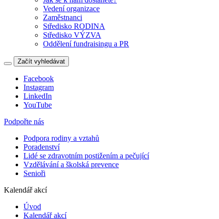
Vedení organizace
Zaměstnanci
Středisko RODINA
Středisko VÝZVA
Oddělení fundraisingu a PR
Začít vyhledávat
Facebook
Instagram
LinkedIn
YouTube
Podpořte nás
Podpora rodiny a vztahů
Poradenství
Lidé se zdravotním postižením a pečující
Vzdělávání a školská prevence
Senioři
Kalendář akcí
Úvod
Kalendář akcí