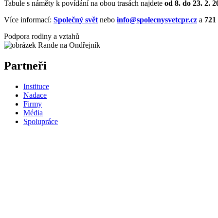
Tabule s náměty k povídání na obou trasách najdete
od 8. do 23. 2. 
Více informací:
Společný svět
nebo
info@spolecnysvetcpr.cz
a
721 
Podpora rodiny a vztahů
Partneři
Instituce
Nadace
Firmy
Média
Spolupráce