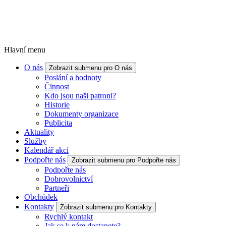
Hlavní menu
O nás
Zobrazit submenu pro O nás
Poslání a hodnoty
Činnost
Kdo jsou naši patroni?
Historie
Dokumenty organizace
Publicita
Aktuality
Služby
Kalendář akcí
Podpořte nás
Zobrazit submenu pro Podpořte nás
Podpořte nás
Dobrovolnictví
Partneři
Obchůdek
Kontakty
Zobrazit submenu pro Kontakty
Rychlý kontakt
Jak se k nám dostanete?