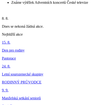
Známe výtěžek Adventních koncertů České televize
8. 8.
Dnes se nekoná žádná akce.
Nejbližší akce
15. 8.
Den pro rodiny
Pastorace
24. 8.
Letní sourozenecké skupiny
RODINNÝ PRŮVODCE
9. 9.
Manželská setkání seniorů