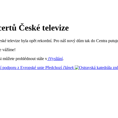
rtů České televize
é televize byla opět rekordní. Pro náš nový dům tak do Centra putuje
e vážíme!
i můžete prohlédnout stále v
iVysílání
.
ní podporu z Evropské unie
Předchozí
článek