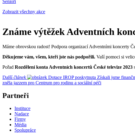
Senioři
Zobrazit všechny akce
Známe výtěžek Adventních konce
Máme obrovskou radost! Podpora organizací Adventními koncerty Česk
Děkujeme vám, všem, kteří jste nás podpořili.
Vaší pomoci si velic
Pořad
Rozdělení konta Adventních koncertů České televize 2023
s
Další
článek
Získali jsme finanč
zněla jazzem pro Centrum pro rodinu a sociální péči
Partneři
Instituce
Nadace
Firmy
Média
Spolupráce