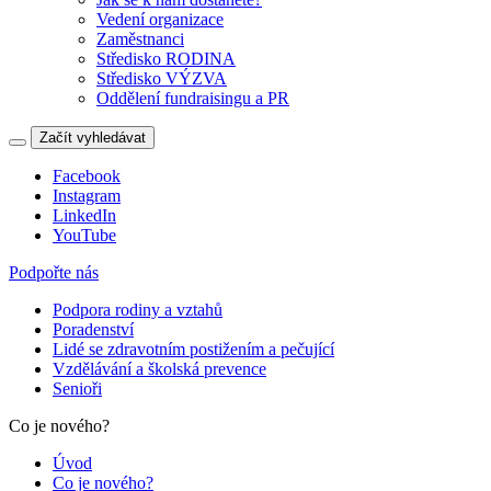
Vedení organizace
Zaměstnanci
Středisko RODINA
Středisko VÝZVA
Oddělení fundraisingu a PR
Začít vyhledávat
Facebook
Instagram
LinkedIn
YouTube
Podpořte nás
Podpora rodiny a vztahů
Poradenství
Lidé se zdravotním postižením a pečující
Vzdělávání a školská prevence
Senioři
Co je nového?
Úvod
Co je nového?