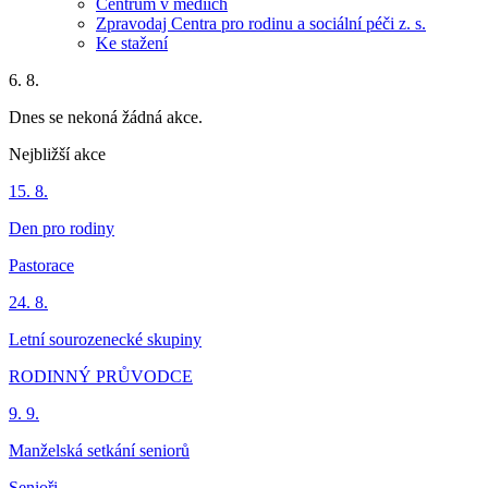
Centrum v médiích
Zpravodaj Centra pro rodinu a sociální péči z. s.
Ke stažení
6. 8.
Dnes se nekoná žádná akce.
Nejbližší akce
15. 8.
Den pro rodiny
Pastorace
24. 8.
Letní sourozenecké skupiny
RODINNÝ PRŮVODCE
9. 9.
Manželská setkání seniorů
Senioři