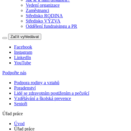
Vedení organizace
Zaměstnanci
Středisko RODINA
Středisko VÝZVA
Oddělení fundraisingu a PR
Začít vyhledávat
Facebook
Instagram
LinkedIn
YouTube
Podpořte nás
Podpora rodiny a vztahů
Poradenství
Lidé se zdravotním postižením a pečující
Vzdělávání a školská prevence
Senioři
Úřad práce
Úvod
Úřad práce