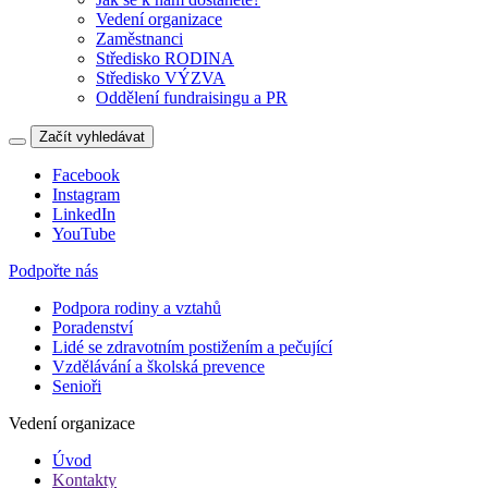
Vedení organizace
Zaměstnanci
Středisko RODINA
Středisko VÝZVA
Oddělení fundraisingu a PR
Začít vyhledávat
Facebook
Instagram
LinkedIn
YouTube
Podpořte nás
Podpora rodiny a vztahů
Poradenství
Lidé se zdravotním postižením a pečující
Vzdělávání a školská prevence
Senioři
Vedení organizace
Úvod
Kontakty