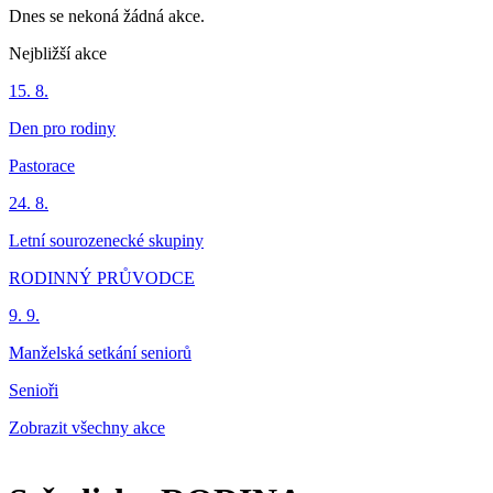
Dnes se nekoná žádná akce.
Nejbližší akce
15. 8.
Den pro rodiny
Pastorace
24. 8.
Letní sourozenecké skupiny
RODINNÝ PRŮVODCE
9. 9.
Manželská setkání seniorů
Senioři
Zobrazit všechny akce