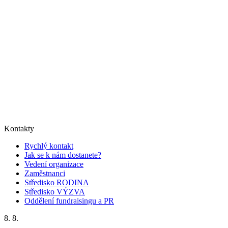
Kontakty
Rychlý kontakt
Jak se k nám dostanete?
Vedení organizace
Zaměstnanci
Středisko RODINA
Středisko VÝZVA
Oddělení fundraisingu a PR
8. 8.