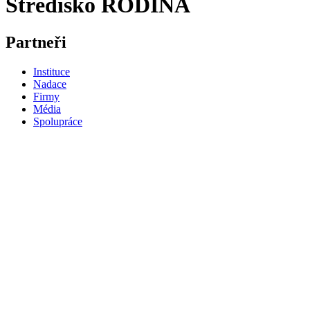
Středisko RODINA
Partneři
Instituce
Nadace
Firmy
Média
Spolupráce