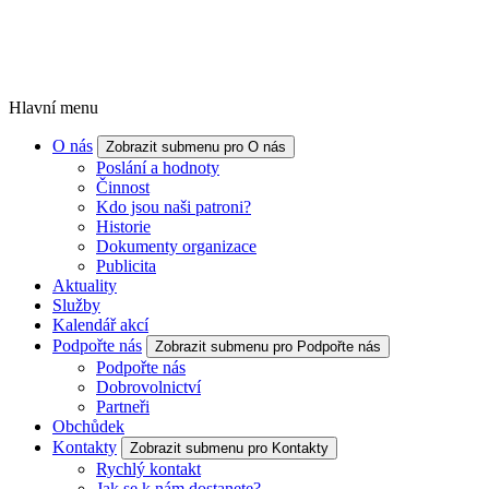
Hlavní menu
O nás
Zobrazit submenu pro O nás
Poslání a hodnoty
Činnost
Kdo jsou naši patroni?
Historie
Dokumenty organizace
Publicita
Aktuality
Služby
Kalendář akcí
Podpořte nás
Zobrazit submenu pro Podpořte nás
Podpořte nás
Dobrovolnictví
Partneři
Obchůdek
Kontakty
Zobrazit submenu pro Kontakty
Rychlý kontakt
Jak se k nám dostanete?