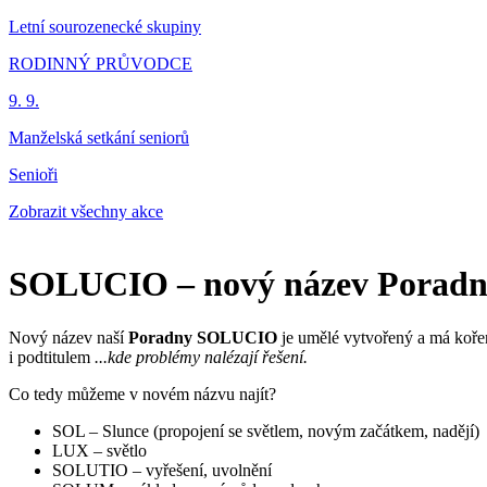
Letní sourozenecké skupiny
RODINNÝ PRŮVODCE
9. 9.
Manželská setkání seniorů
Senioři
Zobrazit všechny akce
SOLUCIO – nový název Porad
Nový název naší
Poradny SOLUCIO
je umělé vytvořený a má kořeny
i podtitulem
...kde problémy nalézají řešení.
Co tedy můžeme v novém názvu najít?
SOL – Slunce (propojení se světlem, novým začátkem, nadějí)
LUX – světlo
SOLUTIO – vyřešení, uvolnění