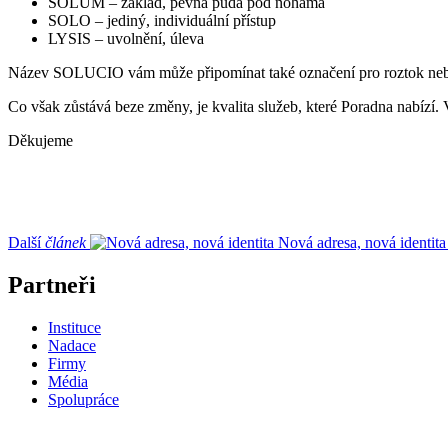
SOLUM – základ, pevná půda pod nohama
SOLO – jediný, individuální přístup
LYSIS – uvolnění, úleva
Název SOLUCIO vám může připomínat také označení pro roztok nebo 
Co však zůstává beze změny, je kvalita služeb, které Poradna nabízí. V
Děkujeme
Další
článek
Nová adresa, nová identita
Partneři
Instituce
Nadace
Firmy
Média
Spolupráce