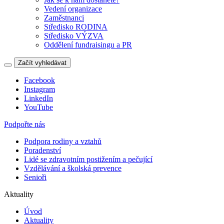
Vedení organizace
Zaměstnanci
Středisko RODINA
Středisko VÝZVA
Oddělení fundraisingu a PR
Začít vyhledávat
Facebook
Instagram
LinkedIn
YouTube
Podpořte nás
Podpora rodiny a vztahů
Poradenství
Lidé se zdravotním postižením a pečující
Vzdělávání a školská prevence
Senioři
Aktuality
Úvod
Aktuality