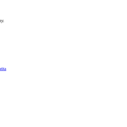
my.
tita