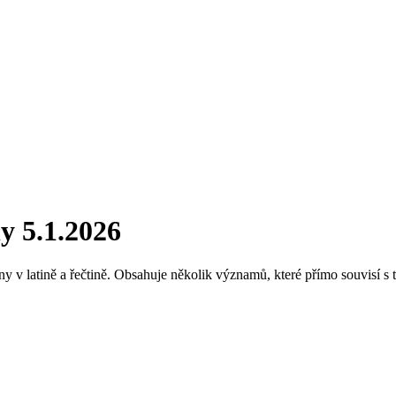
ny
5.1.2026
 v latině a řečtině. Obsahuje několik významů, které přímo souvisí s t