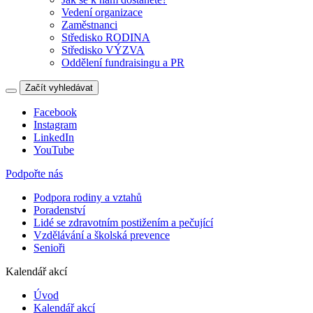
Vedení organizace
Zaměstnanci
Středisko RODINA
Středisko VÝZVA
Oddělení fundraisingu a PR
Začít vyhledávat
Facebook
Instagram
LinkedIn
YouTube
Podpořte nás
Podpora rodiny a vztahů
Poradenství
Lidé se zdravotním postižením a pečující
Vzdělávání a školská prevence
Senioři
Kalendář akcí
Úvod
Kalendář akcí