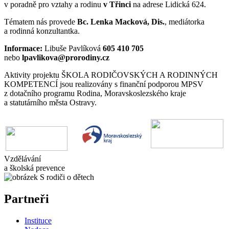
v poradně pro vztahy a rodinu
v Třinci
na adrese Lidická 624.
Tématem nás provede
Bc.
Lenka Macková, Dis.
, mediátorka
a rodinná konzultantka.
Informace:
Libuše Pavlíková
605 410 705
nebo
lpavlikova@prorodiny.cz
Aktivity projektu ŠKOLA RODIČOVSKÝCH A RODINNÝCH
KOMPETENCÍ jsou realizovány s finanční podporou MPSV
z dotačního programu Rodina, Moravskoslezského kraje
a statutárního města Ostravy.
Vzdělávání
a školská prevence
Partneři
Instituce