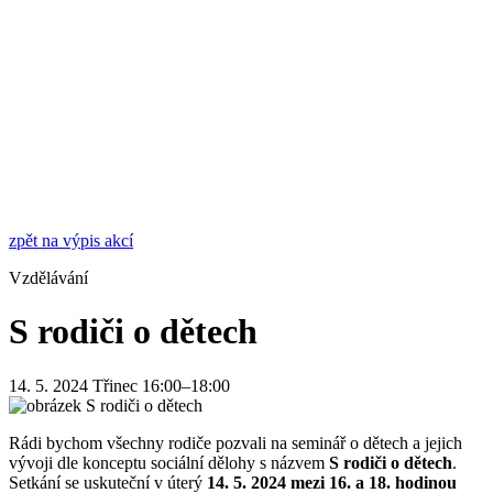
zpět na výpis akcí
Vzdělávání
S rodiči o dětech
14. 5. 2024
Třinec
16:00–18:00
Rádi bychom všechny rodiče pozvali na seminář o dětech a jejich
vývoji dle konceptu sociální dělohy s názvem
S rodiči o dětech
.
Setkání se uskuteční v úterý
14. 5. 2024 mezi 16. a 18. hodinou