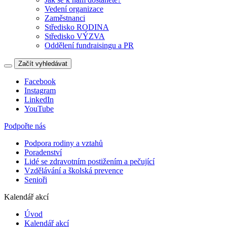
Vedení organizace
Zaměstnanci
Středisko RODINA
Středisko VÝZVA
Oddělení fundraisingu a PR
Začít vyhledávat
Facebook
Instagram
LinkedIn
YouTube
Podpořte nás
Podpora rodiny a vztahů
Poradenství
Lidé se zdravotním postižením a pečující
Vzdělávání a školská prevence
Senioři
Kalendář akcí
Úvod
Kalendář akcí