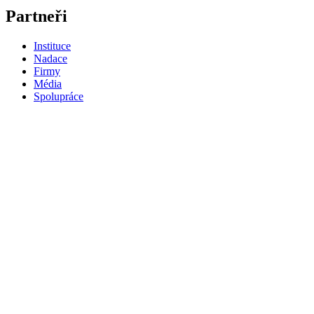
Partneři
Instituce
Nadace
Firmy
Média
Spolupráce