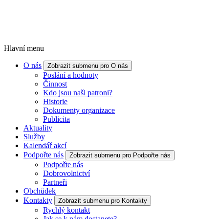
Hlavní menu
O nás
Zobrazit submenu pro O nás
Poslání a hodnoty
Činnost
Kdo jsou naši patroni?
Historie
Dokumenty organizace
Publicita
Aktuality
Služby
Kalendář akcí
Podpořte nás
Zobrazit submenu pro Podpořte nás
Podpořte nás
Dobrovolnictví
Partneři
Obchůdek
Kontakty
Zobrazit submenu pro Kontakty
Rychlý kontakt
Jak se k nám dostanete?