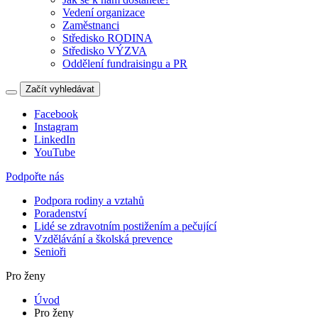
Vedení organizace
Zaměstnanci
Středisko RODINA
Středisko VÝZVA
Oddělení fundraisingu a PR
Začít vyhledávat
Facebook
Instagram
LinkedIn
YouTube
Podpořte nás
Podpora rodiny a vztahů
Poradenství
Lidé se zdravotním postižením a pečující
Vzdělávání a školská prevence
Senioři
Pro ženy
Úvod
Pro ženy