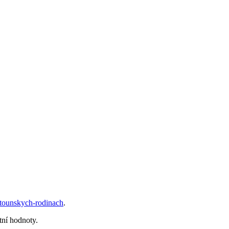
estounskych-rodinach
.
tní hodnoty.