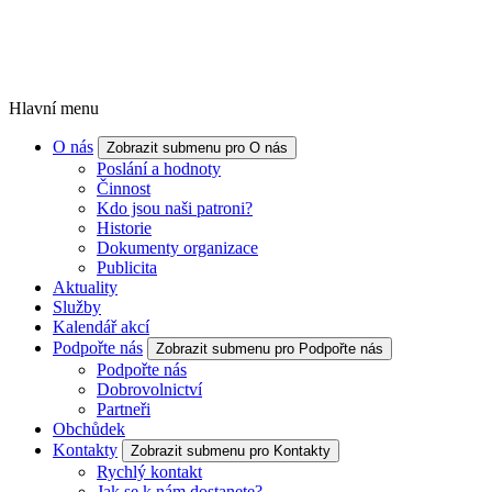
Hlavní menu
O nás
Zobrazit submenu pro O nás
Poslání a hodnoty
Činnost
Kdo jsou naši patroni?
Historie
Dokumenty organizace
Publicita
Aktuality
Služby
Kalendář akcí
Podpořte nás
Zobrazit submenu pro Podpořte nás
Podpořte nás
Dobrovolnictví
Partneři
Obchůdek
Kontakty
Zobrazit submenu pro Kontakty
Rychlý kontakt
Jak se k nám dostanete?