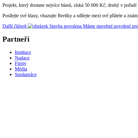
Projekt, který dostane nejvíce hlasů, získá 50 000 Kč, druhý v pořa
Posílejte své hlasy, vhazujte Bertíky a sdílejte mezi své přátele a zn
Další
článek
Máme stavební povolení pro
Partneři
Instituce
Nadace
Firmy
Média
Spolupráce