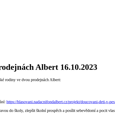
prodejnách Albert
16.10.2023
ké rodiny ve dvou prodejnách Albert:
ání:
https://hlasovani.nadacnifondalbert.cz/projekt/doucovani-deti-v-p
u do školy, zlepšit školní prospěch a posílit sebevědomí a pocit vlas