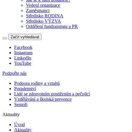
Vedení organizace
Zaměstnanci
Středisko RODINA
Středisko VÝZVA
Oddělení fundraisingu a PR
Začít vyhledávat
Facebook
Instagram
LinkedIn
YouTube
Podpořte nás
Podpora rodiny a vztahů
Poradenství
Lidé se zdravotním postižením a pečující
Vzdělávání a školská prevence
Senioři
Aktuality
Úvod
Aktuality