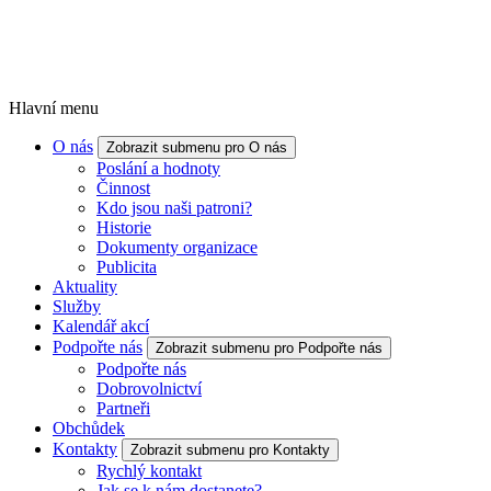
Hlavní menu
O nás
Zobrazit submenu pro O nás
Poslání a hodnoty
Činnost
Kdo jsou naši patroni?
Historie
Dokumenty organizace
Publicita
Aktuality
Služby
Kalendář akcí
Podpořte nás
Zobrazit submenu pro Podpořte nás
Podpořte nás
Dobrovolnictví
Partneři
Obchůdek
Kontakty
Zobrazit submenu pro Kontakty
Rychlý kontakt
Jak se k nám dostanete?