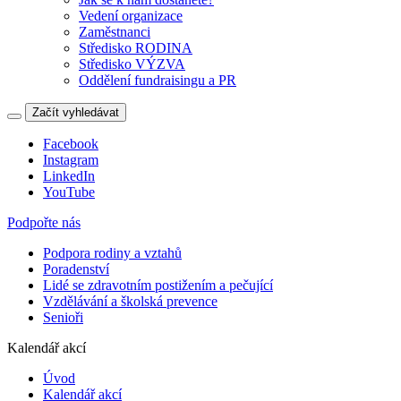
Vedení organizace
Zaměstnanci
Středisko RODINA
Středisko VÝZVA
Oddělení fundraisingu a PR
Začít vyhledávat
Facebook
Instagram
LinkedIn
YouTube
Podpořte nás
Podpora rodiny a vztahů
Poradenství
Lidé se zdravotním postižením a pečující
Vzdělávání a školská prevence
Senioři
Kalendář akcí
Úvod
Kalendář akcí