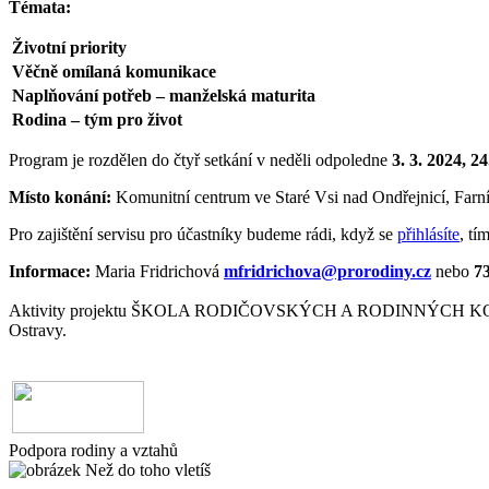
Témata:
Životní priority
Věčně omílaná komunikace
Naplňování potřeb – manželská maturita
Rodina – tým pro život
Program je rozdělen do čtyř setkání v neděli odpoledne
3. 3. 2024, 24.
Místo konání:
Komunitní centrum ve Staré Vsi nad Ondřejnicí, Farn
Pro zajištění servisu pro účastníky budeme rádi, když se
přihlásíte
, tí
Informace:
Maria Fridrichová
mfridrichova@prorodiny.cz
nebo
7
Aktivity projektu ŠKOLA RODIČOVSKÝCH A RODINNÝCH KOMPETENCÍ
Ostravy.
Podpora rodiny a vztahů