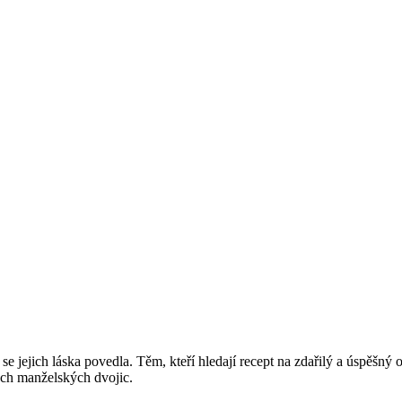
by se jejich láska povedla. Těm, kteří hledají recept na zdařilý a úspěšn
ech manželských dvojic.