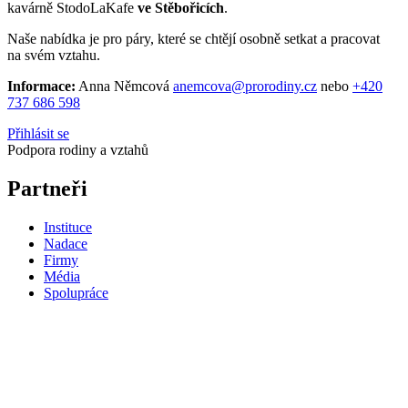
kavárně StodoLaKafe
ve Stěbořicích
.
Naše nabídka je pro páry, které se chtějí osobně setkat a pracovat
na svém vztahu.
Informace:
Anna Němcová
anemcova@prorodiny.cz
nebo
+420
737 686 598
Přihlásit se
Podpora rodiny a vztahů
Partneři
Instituce
Nadace
Firmy
Média
Spolupráce