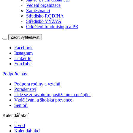
Vedení organizace
Zaměstnanci
Středisko RODINA
Středisko VÝZVA
Oddělení fundraisingu a PR
Začít vyhledávat
Facebook
Instagram
LinkedIn
YouTube
Podpořte nás
Podpora rodiny a vztahů
Poradenství
Lidé se zdravotním postižením a pečující
Vzdělávání a školská prevence
Senioři
Kalendář akcí
Úvod
Kalendář akcí