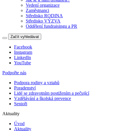
Vedení organizace
Zaměstnanci
Středisko RODINA
Středisko VÝZVA
Oddělení fundraisingu a PR
Začít vyhledávat
Facebook
Instagram
LinkedIn
YouTube
Podpořte nás
Podpora rodiny a vztahů
Poradenství
Lidé se zdravotním postižením a pečující
Vzdělávání a školská prevence
Senioři
Aktuality
Úvod
Aktuality