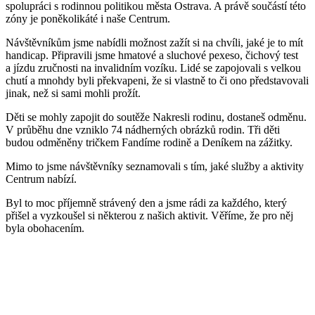
spolupráci s rodinnou politikou města Ostrava. A právě součástí této
zóny je poněkolikáté i naše Centrum.
Návštěvníkům jsme nabídli možnost zažít si na chvíli, jaké je to mít
handicap. Připravili jsme hmatové a sluchové pexeso, čichový test
a jízdu zručnosti na invalidním vozíku. Lidé se zapojovali s velkou
chutí a mnohdy byli překvapeni, že si vlastně to či ono představovali
jinak, než si sami mohli prožít.
Děti se mohly zapojit do soutěže Nakresli rodinu, dostaneš odměnu.
V průběhu dne vzniklo 74 nádherných obrázků rodin. Tři děti
budou odměněny tričkem Fandíme rodině a Deníkem na zážitky.
Mimo to jsme návštěvníky seznamovali s tím, jaké služby a aktivity
Centrum nabízí.
Byl to moc příjemně strávený den a jsme rádi za každého, který
přišel a vyzkoušel si některou z našich aktivit. Věříme, že pro něj
byla obohacením.