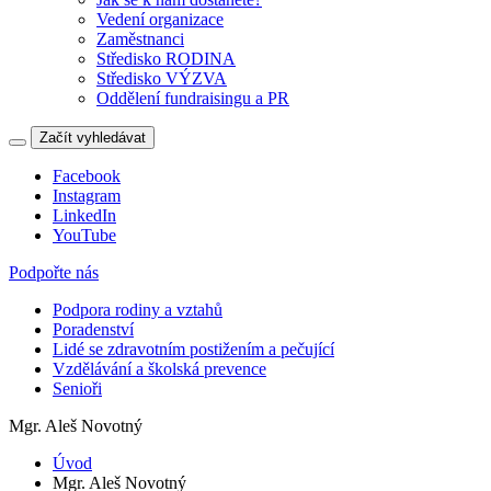
Vedení organizace
Zaměstnanci
Středisko RODINA
Středisko VÝZVA
Oddělení fundraisingu a PR
Začít vyhledávat
Facebook
Instagram
LinkedIn
YouTube
Podpořte nás
Podpora rodiny a vztahů
Poradenství
Lidé se zdravotním postižením a pečující
Vzdělávání a školská prevence
Senioři
Mgr. Aleš Novotný
Úvod
Mgr. Aleš Novotný