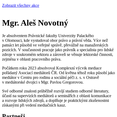
Zobrazit všechny akce
Mgr. Aleš Novotný
Je absolventem Právnické fakulty Univerzity Palackého
v Olomouci, kde vystudoval obor právo a právní věda. Více než
patnáct let působil ve veřejné správě, převážně na manažerských
pozicích. V současnosti pracuje jako právník a specialista pro lidské
zdroje v soukromém sektoru a zároveň se věnuje lektorské činnosti,
zejména v oblasti pracovního práva.
Počátkem roku 2023 absolvoval Komplexní výcvik mediace
pořádaný Asociací mediátorů ČR. Od května téhož roku působí jako
mediátor v Centru pro rodinu a sociální péči z. s. v Ostravě
v mediátorské dvojici s Mgr. Pavlou Gregorovou.
Své odborné znalosti průběžně rozvíjí studiem odborné literatury,
účastí na supervizích mediátorů a seminářích z oblasti komunikace
a rozvoje lidských zdrojů, a doplňuje je praktickými zkušenostmi
získanými při vedení mediačních kauz.
Partneři