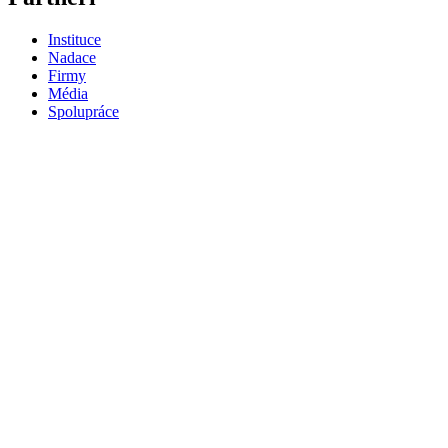
Instituce
Nadace
Firmy
Média
Spolupráce