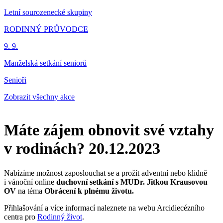
Letní sourozenecké skupiny
RODINNÝ PRŮVODCE
9. 9.
Manželská setkání seniorů
Senioři
Zobrazit všechny akce
Máte zájem obnovit své vztahy
v rodinách?
20.12.2023
Nabízíme možnost zaposlouchat se a prožít adventní nebo klidně
i vánoční online
duchovní
setkání s MUDr. Jitkou Krausovou
OV
na téma
Obrácení k plnému životu.
Přihlašování a více informací naleznete na webu Arcidiecézního
centra pro
Rodinný život
.