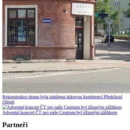
Rekonstrukce domu byla zahájena tiskovou konferencí
Předchozí
článek
Adventní koncert ČT pro naše Centrum byl úžasným zážitkem
Partneři