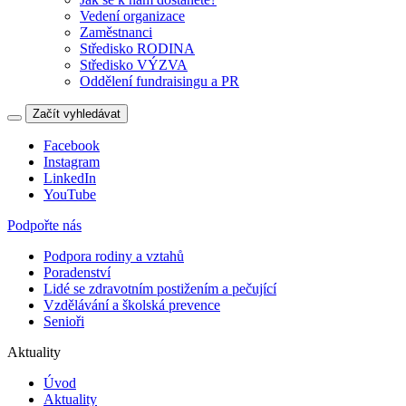
Vedení organizace
Zaměstnanci
Středisko RODINA
Středisko VÝZVA
Oddělení fundraisingu a PR
Začít vyhledávat
Facebook
Instagram
LinkedIn
YouTube
Podpořte nás
Podpora rodiny a vztahů
Poradenství
Lidé se zdravotním postižením a pečující
Vzdělávání a školská prevence
Senioři
Aktuality
Úvod
Aktuality