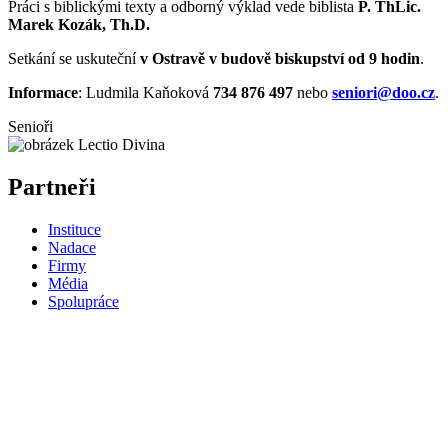
Práci s biblickými texty a odborný výklad vede biblista
P. ThLic.
Mare
k Kozák, Th.D.
Setkání se uskuteční
v Ostravě v budově biskupství od 9 hodin
.
Informace
: Ludmila Kaňoková
734 876 497
nebo
seniori@doo.cz
.
Senioři
Partneři
Instituce
Nadace
Firmy
Média
Spolupráce