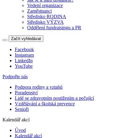
Vedení organizace
Zaměstnanci
Středisko RODINA
Středisko VÝZVA
Oddělení fundraisingu a PR
Začít vyhledávat
Facebook
Instagram
LinkedIn
YouTube
Podpořte nás
Podpora rodiny a vztahů
Poradenství
Lidé se zdravotním postižením a pečující
Vzdělávání a školská prevence
Senioři
Kalendář akcí
Úvod
Kalendář akcí