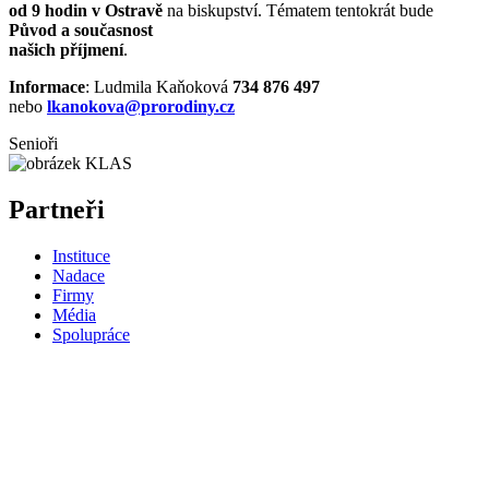
od 9 hodin v Ostravě
na biskupství. Tématem tentokrát bude
Původ a současnost
našich příjmení
.
Informace
: Ludmila Kaňoková
734 876 497
nebo
lkanokova
@prorodiny.cz
Senioři
Partneři
Instituce
Nadace
Firmy
Média
Spolupráce