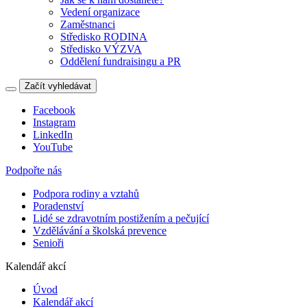
Vedení organizace
Zaměstnanci
Středisko RODINA
Středisko VÝZVA
Oddělení fundraisingu a PR
Začít vyhledávat
Facebook
Instagram
LinkedIn
YouTube
Podpořte nás
Podpora rodiny a vztahů
Poradenství
Lidé se zdravotním postižením a pečující
Vzdělávání a školská prevence
Senioři
Kalendář akcí
Úvod
Kalendář akcí