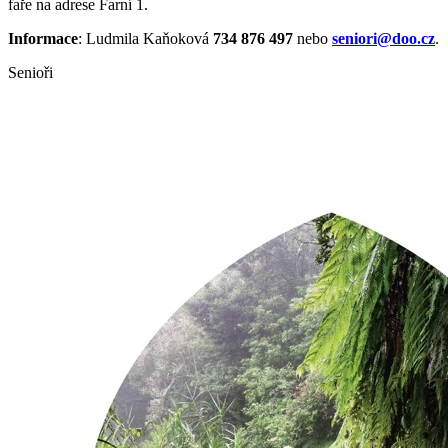
faře na adrese Farní 1.
Informace
: Ludmila Kaňoková
734 876 497
nebo
seniori@doo.cz
.
Senioři