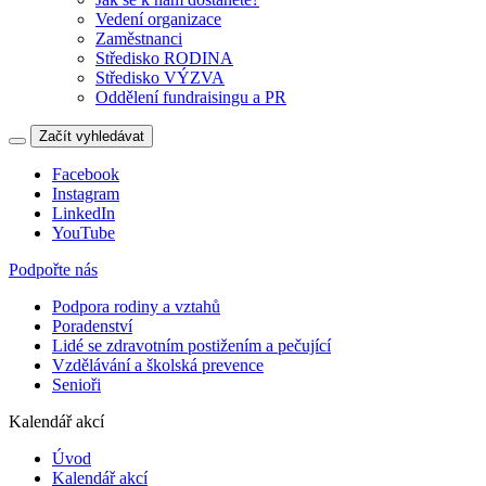
Vedení organizace
Zaměstnanci
Středisko RODINA
Středisko VÝZVA
Oddělení fundraisingu a PR
Začít vyhledávat
Facebook
Instagram
LinkedIn
YouTube
Podpořte nás
Podpora rodiny a vztahů
Poradenství
Lidé se zdravotním postižením a pečující
Vzdělávání a školská prevence
Senioři
Kalendář akcí
Úvod
Kalendář akcí