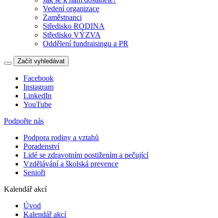
Vedení organizace
Zaměstnanci
Středisko RODINA
Středisko VÝZVA
Oddělení fundraisingu a PR
Začít vyhledávat
Facebook
Instagram
LinkedIn
YouTube
Podpořte nás
Podpora rodiny a vztahů
Poradenství
Lidé se zdravotním postižením a pečující
Vzdělávání a školská prevence
Senioři
Kalendář akcí
Úvod
Kalendář akcí