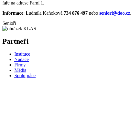
faře na adrese Farní 1.
Informace
: Ludmila Kaňoková
734 876 497
nebo
seniori@doo.cz
.
Senioři
Partneři
Instituce
Nadace
Firmy
Média
Spolupráce