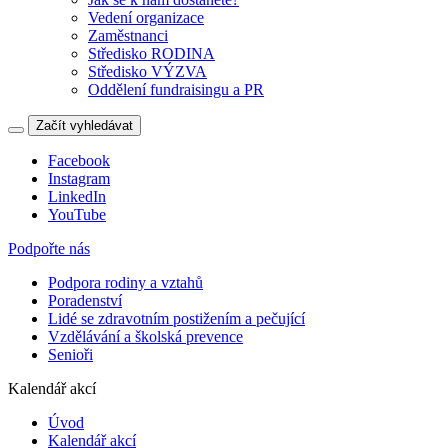
Vedení organizace
Zaměstnanci
Středisko RODINA
Středisko VÝZVA
Oddělení fundraisingu a PR
Začít vyhledávat
Facebook
Instagram
LinkedIn
YouTube
Podpořte nás
Podpora rodiny a vztahů
Poradenství
Lidé se zdravotním postižením a pečující
Vzdělávání a školská prevence
Senioři
Kalendář akcí
Úvod
Kalendář akcí