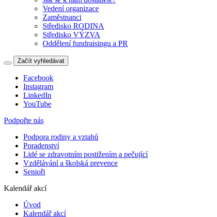
Vedení organizace
Zaměstnanci
Středisko RODINA
Středisko VÝZVA
Oddělení fundraisingu a PR
Začít vyhledávat
Facebook
Instagram
LinkedIn
YouTube
Podpořte nás
Podpora rodiny a vztahů
Poradenství
Lidé se zdravotním postižením a pečující
Vzdělávání a školská prevence
Senioři
Kalendář akcí
Úvod
Kalendář akcí