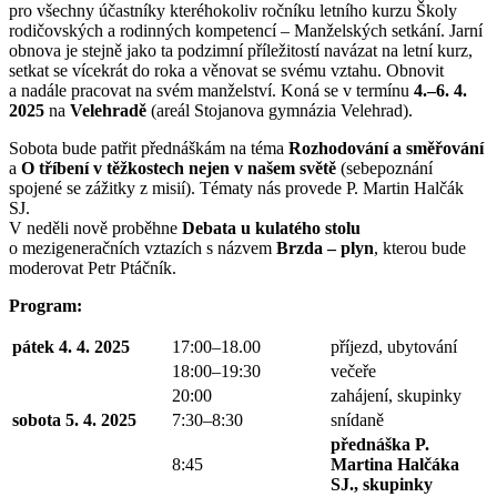
pro všechny účastníky kteréhokoliv ročníku letního kurzu Školy
rodičovských a rodinných kompetencí – Manželských setkání. Jarní
obnova je stejně jako ta podzimní příležitostí navázat na letní kurz,
setkat se vícekrát do roka a věnovat se svému vztahu. Obnovit
a nadále pracovat na svém manželství. Koná se v termínu
4.–6. 4.
2025
na
Velehradě
(areál Stojanova gymnázia Velehrad).
Sobota bude patřit přednáškám na téma
Rozhodování a směřování
a
O tříbení v těžkostech nejen v našem světě
(sebepoznání
spojené se zážitky z misií). Tématy nás provede P. Martin Halčák
SJ.
V neděli nově proběhne
Debata u kulatého stolu
o mezigeneračních vztazích s názvem
Brzda – plyn
, kterou bude
moderovat Petr Ptáčník.
Program:
pátek 4. 4. 2025
17:00–18.00
příjezd, ubytování
18:00–19:30
večeře
20:00
zahájení, skupinky
sobota 5. 4. 2025
7:30–8:30
snídaně
přednáška P.
8:45
Martina Halčáka
SJ., skupinky