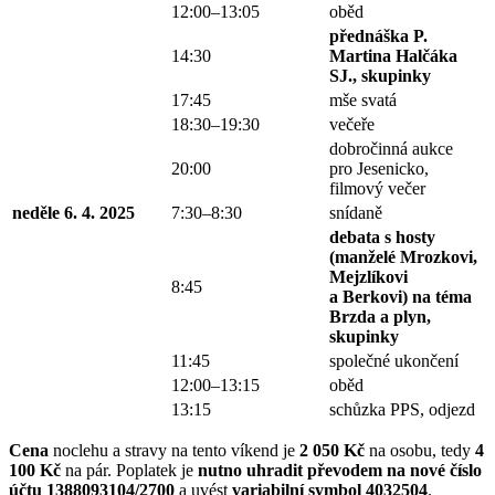
12:00–13:05
oběd
přednáška P.
14:30
Martina Halčáka
SJ., skupinky
17:45
mše svatá
18:30–19:30
večeře
dobročinná aukce
20:00
pro Jesenicko,
filmový večer
neděle 6. 4. 2025
7:30–8:30
snídaně
debata s hosty
(manželé Mrozkovi,
Mejzlíkovi
8:45
a Berkovi) na téma
Brzda a plyn,
skupinky
11:45
společné ukončení
12:00–13:15
oběd
13:15
schůzka PPS, odjezd
Cena
noclehu a stravy na tento víkend je
2 050 Kč
na osobu, tedy
4
100 Kč
na pár. Poplatek je
nutno uhradit převodem na nové číslo
účtu 1388093104/2700
a uvést
variabilní symbol
4032504
.