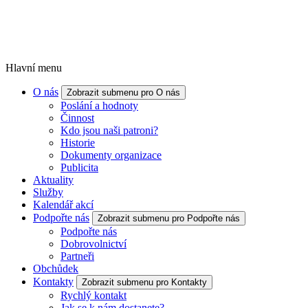
Hlavní menu
O nás
Zobrazit submenu pro O nás
Poslání a hodnoty
Činnost
Kdo jsou naši patroni?
Historie
Dokumenty organizace
Publicita
Aktuality
Služby
Kalendář akcí
Podpořte nás
Zobrazit submenu pro Podpořte nás
Podpořte nás
Dobrovolnictví
Partneři
Obchůdek
Kontakty
Zobrazit submenu pro Kontakty
Rychlý kontakt
Jak se k nám dostanete?