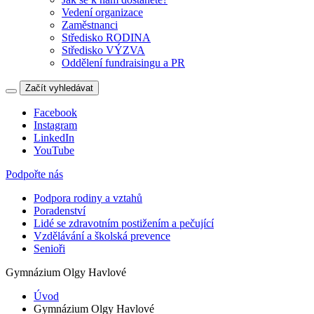
Vedení organizace
Zaměstnanci
Středisko RODINA
Středisko VÝZVA
Oddělení fundraisingu a PR
Začít vyhledávat
Facebook
Instagram
LinkedIn
YouTube
Podpořte nás
Podpora rodiny a vztahů
Poradenství
Lidé se zdravotním postižením a pečující
Vzdělávání a školská prevence
Senioři
Gymnázium Olgy Havlové
Úvod
Gymnázium Olgy Havlové