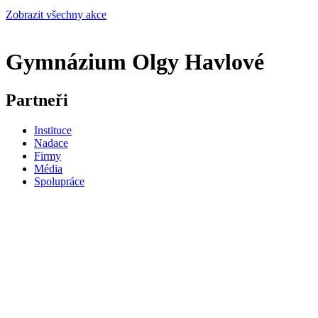
Zobrazit všechny akce
Gymnázium Olgy Havlové
Partneři
Instituce
Nadace
Firmy
Média
Spolupráce