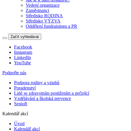
Vedení organizace
Zaměstnanci
Středisko RODINA
Středisko VÝZVA
Oddělení fundraisingu a PR
Začít vyhledávat
Facebook
Instagram
LinkedIn
YouTube
Podpořte nás
Podpora rodiny a vztahů
Poradenství
Lidé se zdravotním postižením a pečující
Vzdělávání a školská prevence
Senioři
Kalendář akcí
Úvod
Kalendář akcí