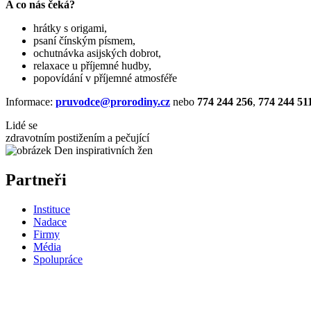
A co nás čeká?
hrátky s origami,
psaní čínským písmem,
ochutnávka asijských dobrot,
relaxace u příjemné hudby,
popovídání v příjemné atmosféře
Informace:
pruvodce@prorodiny.cz
nebo
774 244 256
,
774 244 51
Lidé se
zdravotním postižením a pečující
Partneři
Instituce
Nadace
Firmy
Média
Spolupráce