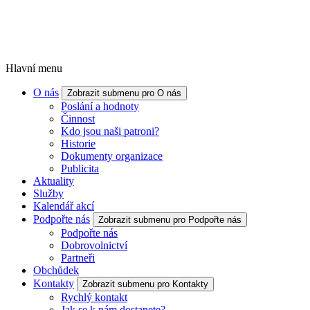
Hlavní menu
O nás
Zobrazit submenu pro O nás
Poslání a hodnoty
Činnost
Kdo jsou naši patroni?
Historie
Dokumenty organizace
Publicita
Aktuality
Služby
Kalendář akcí
Podpořte nás
Zobrazit submenu pro Podpořte nás
Podpořte nás
Dobrovolnictví
Partneři
Obchůdek
Kontakty
Zobrazit submenu pro Kontakty
Rychlý kontakt
Jak se k nám dostanete?