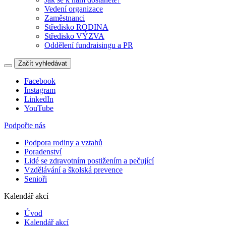
Vedení organizace
Zaměstnanci
Středisko RODINA
Středisko VÝZVA
Oddělení fundraisingu a PR
Začít vyhledávat
Facebook
Instagram
LinkedIn
YouTube
Podpořte nás
Podpora rodiny a vztahů
Poradenství
Lidé se zdravotním postižením a pečující
Vzdělávání a školská prevence
Senioři
Kalendář akcí
Úvod
Kalendář akcí